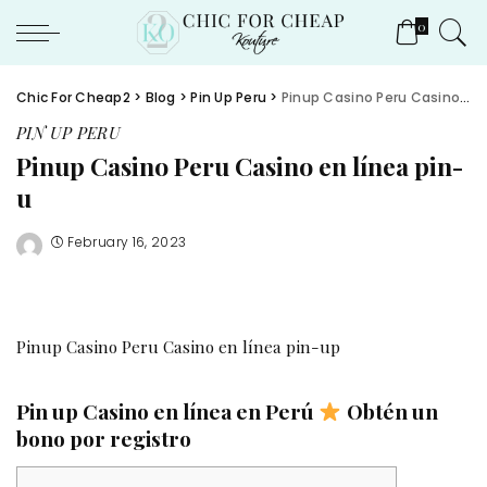
0
Chic For Cheap2
>
Blog
>
Pin Up Peru
>
Pinup Casino Peru Casino en línea pin-u
PIN UP PERU
Pinup Casino Peru Casino en línea pin-
u
February 16, 2023
Pinup Casino Peru Casino en línea pin-up
Pin up Casino en línea en Perú
Obtén un
bono por registro