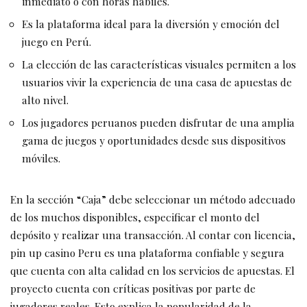
inmediato o con horas hábiles.
Es la plataforma ideal para la diversión y emoción del
juego en Perú.
La elección de las características visuales permiten a los
usuarios vivir la experiencia de una casa de apuestas de
alto nivel.
Los jugadores peruanos pueden disfrutar de una amplia
gama de juegos y oportunidades desde sus dispositivos
móviles.
En la sección “Caja” debe seleccionar un método adecuado
de los muchos disponibles, especificar el monto del
depósito y realizar una transacción. Al contar con licencia,
pin up casino Peru es una plataforma confiable y segura
que cuenta con alta calidad en los servicios de apuestas. El
proyecto cuenta con críticas positivas por parte de
jugadores reales. Esto explica la popularidad de la