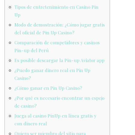
Tipos de entretenimiento en Casino Pin
Up
Modo de demostración: ¿Cómo jugar gratis
del oficial de Pin Up Casino?
Comparación de competidores y casinos
Pin-up del Perú
Es posible descargar la Pin-up Aviator app
¿Puedo ganar dinero real en Pin Up
Casino?
¿Cómo ganar en Pin Up Casino?
¿Por qué es necesario encontrar un espejo
de casino?
Juega al casino PinUp en línea gratis y
con dinero real
Quiero ser miembro del sitio para