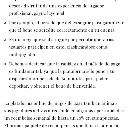
deseas disfrutar de una experiencia de jugador
profesional, ¡sigue leyendo!
Por ejemplo, el periodo que debes seguir para garantizar
que el bono se acredite correctamente en tu cuenta.
Es un juego que se distingue por permitir que varios
usuarios participen en este, clasificándose como
multijugador.
Debemos destacar que la rapidez en el método de pago
es fundamental, ya que la plataforma sólo pone a tu
disposición un periodo de 60 minutos para poder
depositar, y obtener el bono de bienvenida.
La plataforma online de juegos de azar también anima a
sus jugadores activos ofreciéndo en algunas oportunidades
un reembolso semanal de hasta un 10% en sus apuestas.
El primer paquete de recompensas que llama la atención