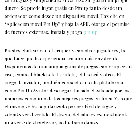
dinero. Se puede jugar gratis en Pinup tanto desde un
ordenador como desde un dispositivo móvil. Haz clic en
“Aplicación móvil Pin Up” y baja la APK, otorga el permiso
de fuentes externas, instala y juega
pin up
.
Puedes chatear con el crupier y con otros jugadores, lo
que hace que la experiencia sea aún más envolvente.
Disponemos de una amplia gama de juegos con crupier en
vivo, como el blackjack, la ruleta, el bacará y otros. El
juego de aviador, también conocido en esta plataforma
como Pin Up Aviator descargar, ha sido clasificado por los
usuarios como uno de los mejores juegos en línea. Y es que
el mismo se ha popularizado por ser fácil de jugar y
además ser divertido. El diseño del sitio es esencialmente
una serie de atractivas y seductoras damas.