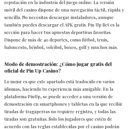
reputación en la industria del juego online. La versión
móvil del casino dispone de una navegación táctil, rápida y
sencilla. No necesitas descargar instaladores, aunque
también puedes descargar el APK gratis. Pin Up Bet es la
sección para hacer tus apuestas deportivas favoritas.
Dispone de más de 40 deportes, como fútbol, tenis,
baloncesto, béisbol, voleibol, boxeo, golf y muchos más.
Modo de demostración: ¿Cómo jugar gratis del
oficial de Pin Up Casino?
Lo mejor es que este apartado está traducido en varios
idiomas, haciendo tu experiencia más amigable. En la
plataforma PinUp, se puede acceder a una versión de
demostración en smartphones y tabletas en la que recibir
tiradas de tragaperras no requiere registro, y todas las
tiradas son gratuitas. Solo los jugadores que estén de
acuerdo con las reglas establecidas por el casino podrán