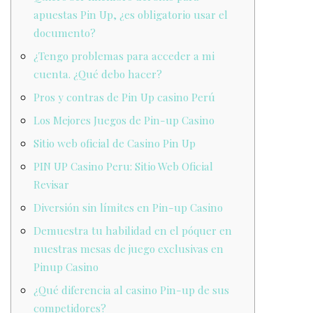
apuestas Pin Up, ¿es obligatorio usar el
documento?
¿Tengo problemas para acceder a mi
cuenta. ¿Qué debo hacer?
Pros y contras de Pin Up casino Perú
Los Mejores Juegos de Pin-up Casino
Sitio web oficial de Casino Pin Up
PIN UP Casino Peru: Sitio Web Oficial
Revisar
Diversión sin límites en Pin-up Casino
Demuestra tu habilidad en el póquer en
nuestras mesas de juego exclusivas en
Pinup Casino
¿Qué diferencia al casino Pin-up de sus
competidores?