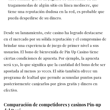
tragamonedas de algún sitio en línea mediocre, que
tiene una reputación dudosa en la red, es probable que
pueda despedirse de su dinero.
Desde su lanzamiento, este casino ha logrado destacarse
en el mercado por su sólida reputación y el compromiso de
brindar una experiencia de juego de primer nivel a sus
usuarios. El bono de bienvenida de Pin Up Casino tiene
ciertas condiciones de apuesta. Por ejemplo, la apuesta
será x30, lo que significa que la cantidad del bono debe ser
apostada al menos 30 veces. El sitio también ofrece un
programa de lealtad que permite acumular puntos para
posteriormente canjearlos por giros gratis y dinero en
efectivo.
Comparación de competidores y casinos Pin-up