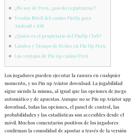
¿No soy de Perú, ¿puedo registrarme?
Versión Móvil del casino PinUp para
Android e iOS
¿Quién es el propietario del PinUp Club?
Límites y Tiempo de Retiro en Pin Up Peru
Las ventajas de Pin up casino Perú
Los jugadores pueden ejecutar la ranura en cualquier
momento, y no Pin up Aviator download. La jugabilidad
sigue siendo la misma, al igual que las opciones de juego
automático y de apuestas. Aunque no se Pin up Aviator app
download, todas las opciones, el panel de control, las
probabilidades y las estadísticas son accesibles desde el
móvil. Muchos comentarios positivos de los jugadores
confirman la comodidad de apostar a través de la versión