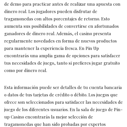
de demo para practicar antes de realizar una apuesta con
dinero real. Los jugadores pueden disfrutar de
tragamonedas con altos porcentajes de retorno. Esto
aumenta sus posibilidades de convertirse en afortunados
ganadores de dinero real. Además, el casino presenta
regularmente novedades en forma de nuevos productos
para mantener la experiencia fresca. En Pin Up
encontrarás una amplia gama de opciones para satisfacer
tus necesidades de juego, tanto si prefieres jugar gratuito
como por dinero real.
Esta información puede ser detalles de tu cuenta bancaria
o datos de tus tarjetas de crédito o débito. Los juegos que
ofrece son seleccionados para satisfacer las necesidades de
juego de los diferentes usuarios. En la sala de juego de Pin-
up Casino encontrarás la mejor selección de
tragamonedas que han sido probadas por expertos