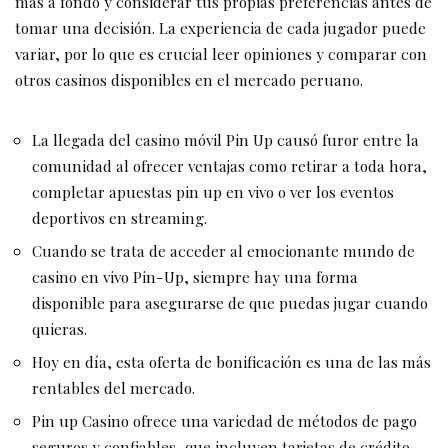
más a fondo y considerar tus propias preferencias antes de
tomar una decisión. La experiencia de cada jugador puede
variar, por lo que es crucial leer opiniones y comparar con
otros casinos disponibles en el mercado peruano.
La llegada del casino móvil Pin Up causó furor entre la
comunidad al ofrecer ventajas como retirar a toda hora,
completar apuestas pin up en vivo o ver los eventos
deportivos en streaming.
Cuando se trata de acceder al emocionante mundo de
casino en vivo Pin-Up, siempre hay una forma
disponible para asegurarse de que puedas jugar cuando
quieras.
Hoy en día, esta oferta de bonificación es una de las más
rentables del mercado.
Pin up Casino ofrece una variedad de métodos de pago
seguros y confiables, que incluyen tarjetas de crédito,