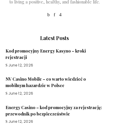
to living a positive, healthy, and fashionable life.
Latest Posts
Kod promocyjny Energy Kasyno – kroki
rejestracji
June 12, 2026
NV Casino Mobile – co warto wiedzieć o
mobilnym hazardzie w Polsce
June 12, 2026
Energy Casino – kod promocyjny za rejestrację:
przewodnik po bezpieczeństwie
June 12, 2026