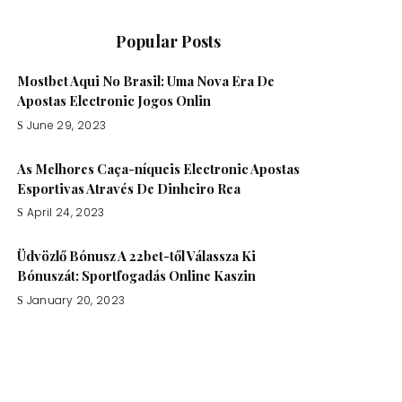
Popular Posts
Mostbet Aqui No Brasil: Uma Nova Era De
Apostas Electronic Jogos Onlin
June 29, 2023
As Melhores Caça-níqueis Electronic Apostas
Esportivas Através De Dinheiro Rea
April 24, 2023
Üdvözlő Bónusz A 22bet-től Válassza Ki
Bónuszát: Sportfogadás Online Kaszin
January 20, 2023