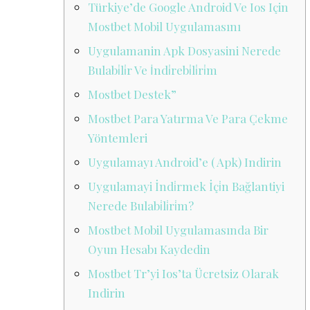
Türkiye’de Google Android Ve Ios Için
Mostbet Mobil Uygulamasını
Uygulamanin Apk Dosyasini Nerede
Bulabi̇li̇r Ve İndi̇rebi̇li̇ri̇m
Mostbet Destek”
Mostbet Para Yatırma Ve Para Çekme
Yöntemleri
Uygulamayı Android’e ( Apk) Indirin
Uygulamayi İndi̇rmek İçi̇n Bağlantiyi
Nerede Bulabi̇li̇ri̇m?
Mostbet Mobil Uygulamasında Bir
Oyun Hesabı Kaydedin
Mostbet Tr’yi Ios’ta Ücretsiz Olarak
Indirin