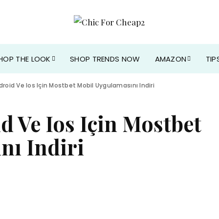
HOP THE LOOK
SHOP TRENDS NOW
AMAZON
TIP
droid Ve Ios Için Mostbet Mobil Uygulamasını Indiri
d Ve Ios Için Mostbet
nı Indiri