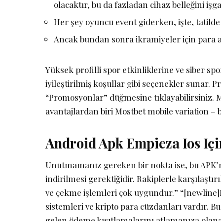
olacaktır, bu da fazladan cihaz belleğini işg
Her şey oyuncu event giderken, işte, tatilde 
Ancak bundan sonra ikramiyeler için para 
Yüksek profilli spor etkinliklerine ve siber sp
iyileştirilmiş koşullar gibi seçenekler sunar
“Promosyonlar” düğmesine tıklayabilirsiniz.
avantajlardan biri Mostbet mobile variation – b
Android Apk Empieza Ios Iç
Unutmamanız gereken bir nokta ise, bu APK’n
indirilmesi gerektiğidir. Rakiplerle karşılaştır
ve çekme işlemleri çok uygundur.” “[newline]B
sistemleri ve kripto para cüzdanları vardır. B
gelen ödeme kısıtlamalarını atlamanıza olana