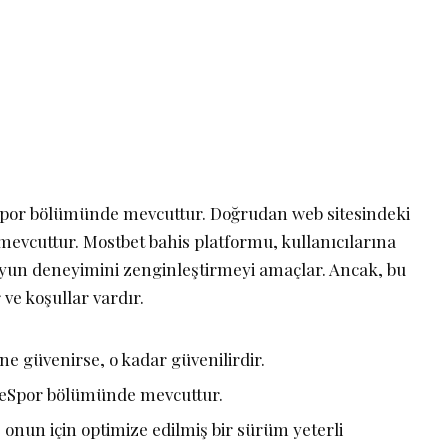
eSpor bölümünde mevcuttur. Doğrudan web sitesindeki
ı mevcuttur. Mostbet bahis platformu, kullanıcılarına
oyun deneyimini zenginleştirmeyi amaçlar. Ancak, bu
ve koşullar vardır.
 güvenirse, o kadar güvenilirdir.
n eSpor bölümünde mevcuttur.
e onun için optimize edilmiş bir sürüm yeterli