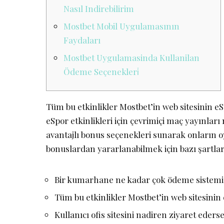
Nasıl Indirebilirim
Mostbet Mobil Uygulamasının
Faydaları
Mostbet Uygulamasinda Kullanilan
Ödeme Seçenekleri̇
Tüm bu etkinlikler Mostbet’in web sitesinin 
eSpor etkinlikleri için çevrimiçi maç yayınlar
avantajlı bonus seçenekleri sunarak onların 
bonuslardan yararlanabilmek için bazı şartlar 
Bir kumarhane ne kadar çok ödeme sistemine
Tüm bu etkinlikler Mostbet’in web sitesini
Kullanıcı ofis sitesini nadiren ziyaret eders