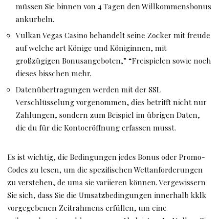
müssen Sie binnen von 4 Tagen den Willkommensbonus
ankurbeln.
Vulkan Vegas Casino behandelt seine Zocker mit freude
auf welche art Könige und Königinnen, mit
großzügigen Bonusangeboten,” “Freispielen sowie noch
dieses bisschen mehr.
Datenübertragungen werden mit der SSL
Verschlüsselung vorgenommen, dies betrifft nicht nur
Zahlungen, sondern zum Beispiel im übrigen Daten,
die du für die Kontoeröffnung erfassen musst.
Es ist wichtig, die Bedingungen jedes Bonus oder Promo-
Codes zu lesen, um die spezifischen Wettanforderungen
zu verstehen, de uma sie variieren können. Vergewissern
Sie sich, dass Sie die Umsatzbedingungen innerhalb kklk
vorgegebenen Zeitrahmens erfüllen, um eine