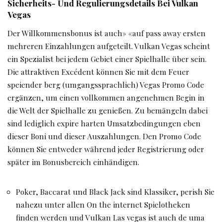
Sicherheits- Und Regulierungsdetails Bei Vulkan
Vegas
Der Willkommensbonus ist auch» «auf pass away ersten
mehreren Einzahlungen aufgeteilt. Vulkan Vegas scheint
ein Spezialist bei jedem Gebiet einer Spielhalle über sein.
Die attraktiven Excédent können Sie mit dem Feuer
speiender berg (umgangssprachlich) Vegas Promo Code
ergänzen, um einen vollkommen angenehmen Begin in
die Welt der Spielhalle zu genießen. Zu bemängeln dabei
sind lediglich expire harten Umsatzbedingungen eben
dieser Boni und dieser Auszahlungen. Den Promo Code
können Sie entweder während jeder Registrierung oder
später im Bonusbereich einhändigen.
Poker, Baccarat und Black Jack sind Klassiker, perish Sie
nahezu unter allen On the internet Spielotheken
finden werden und Vulkan Las vegas ist auch de uma