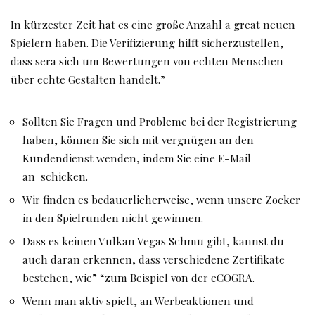
In kürzester Zeit hat es eine große Anzahl a great neuen
Spielern haben. Die Verifizierung hilft sicherzustellen,
dass sera sich um Bewertungen von echten Menschen
über echte Gestalten handelt.”
Sollten Sie Fragen und Probleme bei der Registrierung
haben, können Sie sich mit vergnügen an den
Kundendienst wenden, indem Sie eine E-Mail
an schicken.
Wir finden es bedauerlicherweise, wenn unsere Zocker
in den Spielrunden nicht gewinnen.
Dass es keinen Vulkan Vegas Schmu gibt, kannst du
auch daran erkennen, dass verschiedene Zertifikate
bestehen, wie” “zum Beispiel von der eCOGRA.
Wenn man aktiv spielt, an Werbeaktionen und