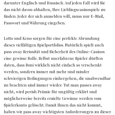
darunter Englisch und Russisch. Auf jeden Fall wird Sie
das nicht davon abhalten, Ihre Lieblingscasinospiele zu
finden. Jeder der sich anmelden will, muss nur E-Mail,
Passwort und Währung eingeben.
Lotto und Keno sorgen für eine perfekte Abrundung
dieses vielfältigen Spielportfolios. Natürlich spielt auch
pass away Seriosität und Sicherheit des Online-Casinos
eine gewisse Rolle. Selbst unerfahrene Spieler dürften
daten, dass Boni wirklich nicht einfach so verschenkt
werden, sondern immer mit mehr und minder
schwierigen Bedingungen einhergehen, die unabwendbar
zu beachten sind immer wieder. Tut man passes away
nicht, wird perish Prämie für ungültig erklärt und
möglicherweise bereits erzielte Gewinne werden vom
Spielerkonto gelöscht. Damit Ihnen das nicht kommt,
haben wir pass away wichtigsten Anforderungen zu dieser