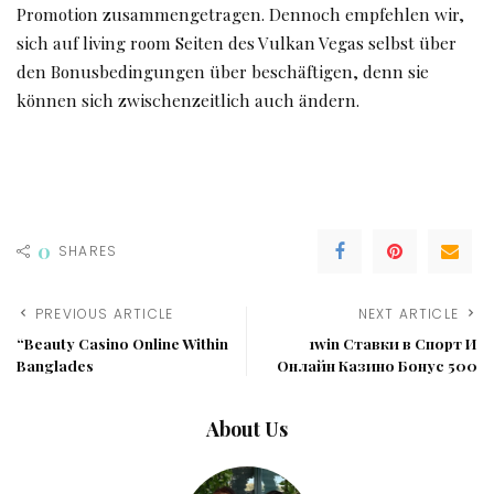
Promotion zusammengetragen. Dennoch empfehlen wir,
sich auf living room Seiten des Vulkan Vegas selbst über
den Bonusbedingungen über beschäftigen, denn sie
können sich zwischenzeitlich auch ändern.
0
SHARES
PREVIOUS ARTICLE
NEXT ARTICLE
“Beauty Casino Online Within
1win Ставки в Спорт И
Banglades
Онлайн Казино Бонус 500
About Us