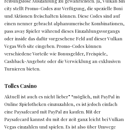
reibungslose Auszahlung zu gewährleisten. Ja, Vulkan Sin
city stellt Promo-Codes zur Verfügung, die spezielle Boni
und Aktionen freischalten können. Diese Codes sind auf
einen nenner gebracht alphanumerische Kombinationen,
pass away Spieler während dieses Einzahlungsvorgangs
oder inside das dafür vorgesehene Feld auf dieser Vulkan
Vegas Web site eingeben. Promo-Codes können
verschiedene Vorteile wie Bonusgelder, Freispiele,
Cashback-Angebote oder die Verwicklung an exklusiven
Turnieren bieten.
Tolles Casino
Aktuell ist auch es nicht lieber” “möglich, mit PayPal in
Online Spielotheken einzuzahlen, es ist jedoch einfach
eine Paysafecard mit PayPal zu kaufen. Mit der
Paysafecard kannst du mit der zeit ganz leicht bei Vulkan
Vegas einzahlen und spielen. Es ist also über Umwege