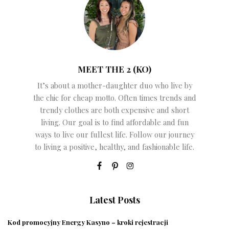
MEET THE 2 (KO)
It’s about a mother-daughter duo who live by
the chic for cheap motto. Often times trends and
trendy clothes are both expensive and short
living. Our goal is to find affordable and fun
ways to live our fullest life. Follow our journey
to living a positive, healthy, and fashionable life.
Latest Posts
Kod promocyjny Energy Kasyno – kroki rejestracji