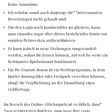
keine Ausnahme.
Ich schätze somit auch dasjenige die” “interessanten
Bewertungen nicht gekauft sind.
Um den Login noch komfortabler zu gliedern, kann
man einander sogar über dieses bestehendes Konto von
sozialen Netzwerken authentifizieren.
Er kann jedoch in neue Drehungen umgewandelt
werden, sodass Sie lernen können, auf welche weise ein
bestimmter Spielautomat funktioniert.
Ein No-Deposit-Bonus ist ein Werbeprogramm, in dem
Spieler Bonusgelder oder Freispiele erwerben können,
abzgl. die Verpflichtung zu der Einzahlung eines
Geldbetrags.
Im Bereich des Online-Glücksspiels ist es üblich, dass”
“neu registrierten Spielern, pass away ihre erste