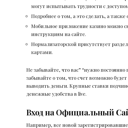
могут испытывать трудности с доступо
Подробнее о том, а это сделать, а такж
Мобильное приложение казино можно ск
инструкциям на сайте.
Нормализаторской присутствует раздел 
картами.
Не забывайте, что вас” “нужно постоянно 
забывайте о том, что счет возможно будет
выводить деньги. Крупные ставки подчин
денежные удобства в live.
Вход на Официальный Сай
Например, все новой зарегистрировавшиес