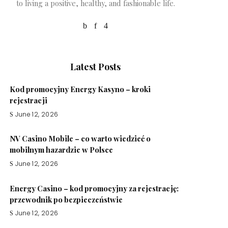
to living a positive, healthy, and fashionable life.
Latest Posts
Kod promocyjny Energy Kasyno – kroki
rejestracji
June 12, 2026
NV Casino Mobile – co warto wiedzieć o
mobilnym hazardzie w Polsce
June 12, 2026
Energy Casino – kod promocyjny za rejestrację:
przewodnik po bezpieczeństwie
June 12, 2026