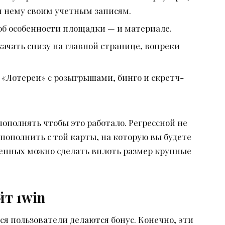
м нему своим учетным записям.
е об особенности площадки — и материале.
ачать снизу на главной странице, вопреки
«Лотереи» с розыгрышами, бинго и скретч-
пополнять чтобы это работало. Регрессной не
 пополнить с той карты, на которую вы будете
енных можно сделать вплоть размер крупные
т 1win
я пользователи делаются бонус. Конечно, эти