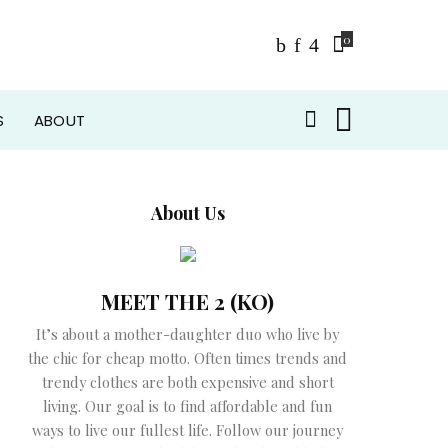
0
S
ABOUT
About Us
MEET THE 2 (KO)
It’s about a mother-daughter duo who live by
the chic for cheap motto. Often times trends and
trendy clothes are both expensive and short
living. Our goal is to find affordable and fun
ways to live our fullest life. Follow our journey