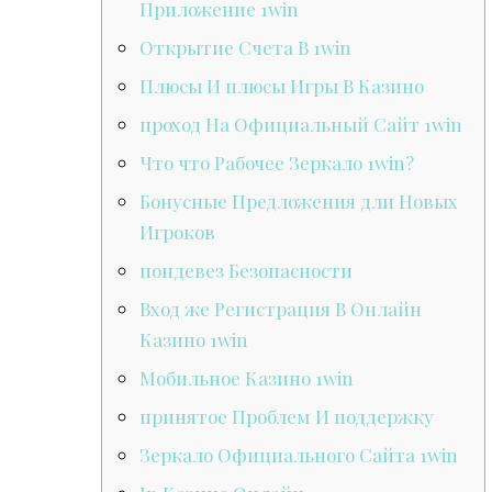
Приложение 1win
Открытие Счета В 1win
Плюсы И плюсы Игры В Казино
проход На Официальный Сайт 1win
Что что Рабочее Зеркало 1win?
Бонусные Предложения дли Новых
Игроков
пондевез Безопасности
Вход же Регистрация В Онлайн
Казино 1win
Мобильное Казино 1win
принятое Проблем И поддержку
Зеркало Официального Сайта 1win