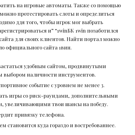
ратить на игровые автоматы. Также со помощью
можно протестировать слоты и определиться
одимо ддя того, чтобы игрок мог выбрать
арегистрироваться и” “1winБК 1win позаботился
сайта для своих клиентов. Найти портал можно
ло официального сайта 1вин.
вастаться удобным сайтом, продвинутыми
 выбором наличности инструментов.
спортивное событие с уровнем не менее 3.
ать игры со риск-раундами, дополнительными
и, увеличивающими твои шансы на победу.
ердит привязку телефона.
ем становится куда гораздо и востребованнее.