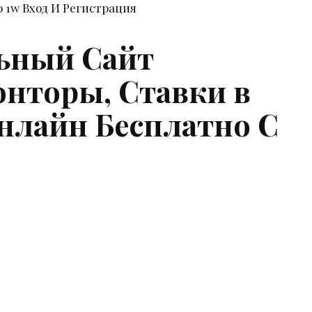
 1w Вход И Регистрация
ьный Сайт
онторы, Ставки в
нлайн Бесплатно С